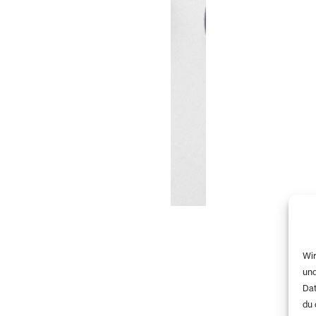
Wir
und
Dat
du 