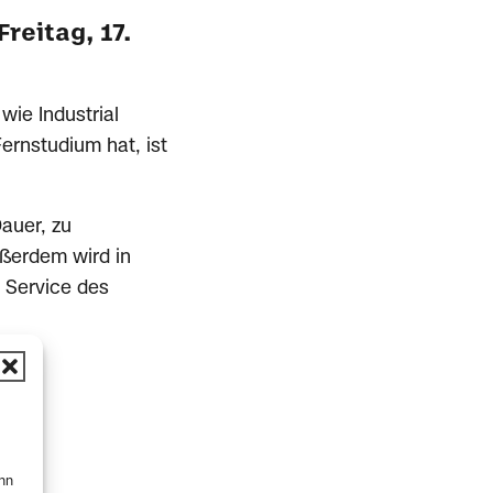
reitag, 17.
wie Industrial
rnstudium hat, ist
auer, zu
ußerdem wird in
n Service des
enn