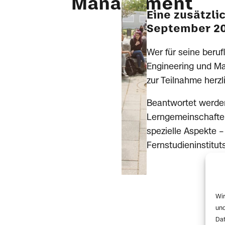
Management
Eine zusätzli
September 202
Wer für seine beruf
Engineering und Ma
zur Teilnahme herzl
Beantwortet werden
Lerngemeinschaften
spezielle Aspekte –
Fernstudieninstitut
Wir
und
Dat