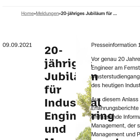
Home
Meldungen
20-jähriges Jubiläum für ...
09.09.2021
Presseinformation 
20-
Vor genau 20 Jahre
jähriges
Engineer am Fernstu
Jubiläum
Masterstudiengang 
des heutigen Indus
für
Aus diesem Anlass w
Industrial
Erfahrungsberichte
Engineering
umfassende Informa
Management, der si
und
Management und Pro