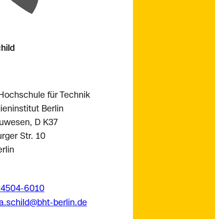
hild
 Hochschule für Technik
eninstitut Berlin
uwesen, D K37
ger Str. 10
rlin
 4504-6010
a.schild@bht-berlin.de