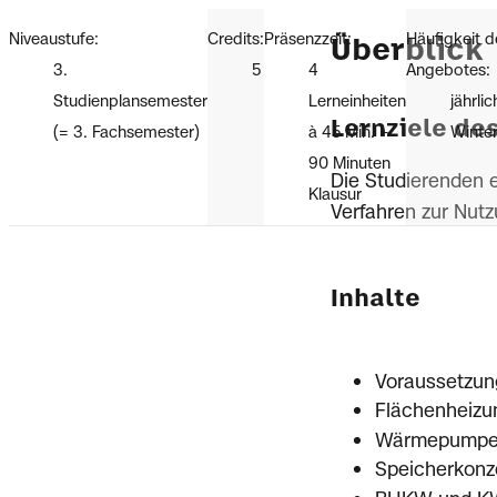
Niveaustufe:
Credits:
Präsenzzeit:
Häufigkeit d
Überblick
3.
5
4
Angebotes:
Studienplansemester
Lerneinheiten
jährli
Lernziele de
(= 3. Fachsemester)
à 45 Min. +
Winte
90 Minuten
Die Studierenden 
Klausur
Verfahren zur Nutz
Inhalte
Voraussetzun
Flächenheizu
Wärmepumpena
Speicherkonz