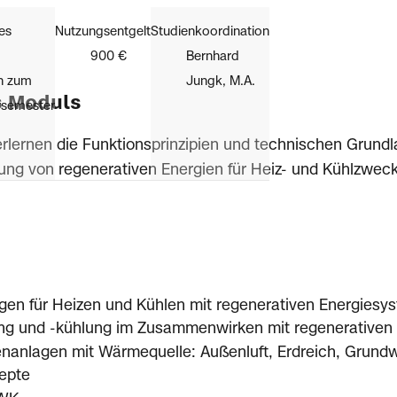
es
Nutzungsentgelt
Studienkoordination
900 €
Bernhard
ch zum
Jungk, M.A.
s Moduls
rsemester
erlernen die Funktionsprinzipien und technischen Grun
ung von regenerativen Energien für Heiz- und Kühlzwec
gen für Heizen und Kühlen mit regenerativen Energiesy
ng und -kühlung im Zusammenwirken mit regenerativen
nlagen mit Wärmequelle: Außenluft, Erdreich, Grundw
epte