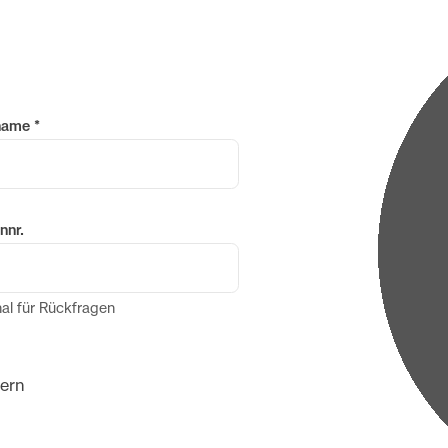
name
*
nnr.
al für Rückfragen
dern