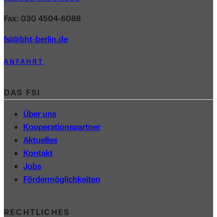
Fax: 030 4504-6088
fsi@bht-berlin.de
ANFAHRT
DAS FSI
Über uns
Kooperations­partner
Aktuelles
Kontakt
Jobs
Förder­möglichkeiten
RECHTLICHES