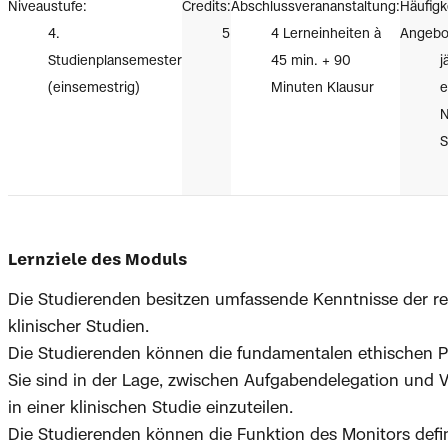
Niveaustufe:
Credits:
Abschlussverananstaltung:
Häufigk
4.
5
4 Lerneinheiten à
Angebo
Studienplansemester
45 min. + 90
j
(einsemestrig)
Minuten Klausur
e
N
Lernziele des Moduls
Die Studierenden besitzen umfassende Kenntnisse der r
klinischer Studien.
Die Studierenden können die fundamentalen ethischen Pri
Sie sind in der Lage, zwischen Aufgabendelegation und 
in einer klinischen Studie einzuteilen.
Die Studierenden können die Funktion des Monitors defin