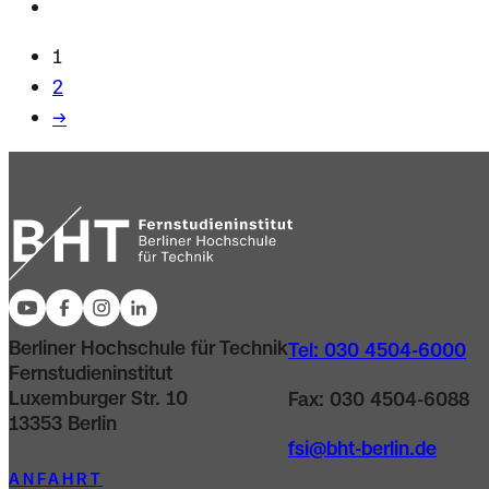
1
2
→
Berliner Hochschule für Technik
Tel: 030 4504-6000
Fernstudieninstitut
Luxemburger Str. 10
Fax: 030 4504-6088
13353 Berlin
fsi@bht-berlin.de
ANFAHRT